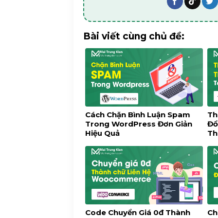
$time_string
=
'<time class=
datetime="%3$s">%4$s</time>'
}
Bài viết cùng chủ đề:
$time_string
=
sprintf
(
$tim
esc_attr
(
get_the_date
(
'c'
esc_html
(
get_the_date
esc_attr
(
get_the_modified_d
esc_html
(
get_the_modified_d
);
Cách Chặn Bình Luận Spam
Th
Trong WordPress Đơn Giản
Đổ
$posted_on
=
sprintf
Hiệu Quả
Th
esc_html_x
(
' Ngày đăng %s '
'<a href="'
.
esc_url
(
get_p
);
$byline
=
sprintf
esc_html_x
(
' Đăng bởi %s '
'<span class="meta-author vc
Code Chuyển Giá 0đ Thành
Ch