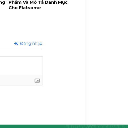
ng
Phẩm Và Mô Tả Danh Mục
/span>'
Cho Flatsome
i>'
.
$posted_on
.
'|</span>
ne
.
'|</span>
Đăng nhập
tPostViews
(
get_the_ID
()) .
mg width="100px"