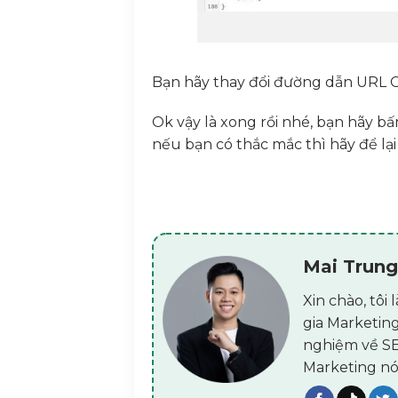
function
posts_custom_column
if
(
$column_name
===
'post_vi
echo
getPostViews
(
get_the_ID
Bạn hãy thay đổi đường dẫn URL Go
}
Ok vậy là xong rồi nhé, bạn hãy b
//Đếm view trong post
nếu bạn có thắc mắc thì hãy để lại
function
codfe_count
(
)
if
(
is_single
setPostViews
(
get_the_ID
endif
;
Mai Trung
add_action
(
'flatsome_after_
Xin chào, tô
//Overwrite hàm flatsome_pos
gia Marketing
function
flatsome_posted_on
(
nghiệm về SEO
$time_string
=
'<time class=
Marketing nó
if
(
get_the_time
(
'U'
) !=