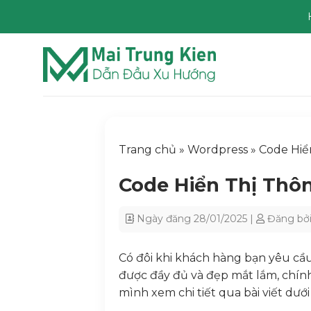
Chuyển
đến
nội
dung
Trang chủ
»
Wordpress
»
Code Hiể
Code Hiển Thị Thô
Ngày đăng
28/01/2025
|
Đăng bở
Có đôi khi khách hàng bạn yêu cầ
được đầy đủ và đẹp mắt lắm, chính
mình xem chi tiết qua bài viết dưới