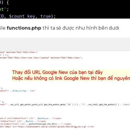
D
)
nt'
ID
,
$count_key
,
true
ile
functions.php
thì ta sẽ được như hình bên dưới
ount_key
t_key
,
'0'
);
ount_key
,
$count
);
trong dashboard
umns'
,
'posts_column_views'
tom_column'
,
'posts_custom_column_views'
,
5
,
2
$defaults
)
(
'Views'