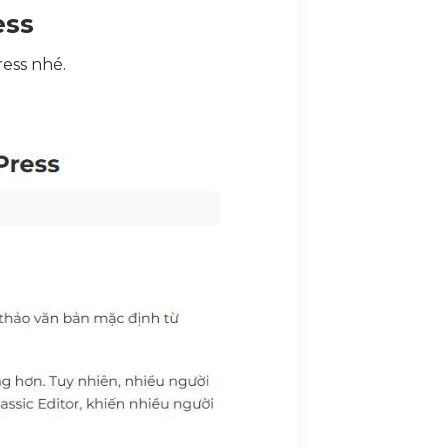
ess
ess nhé.