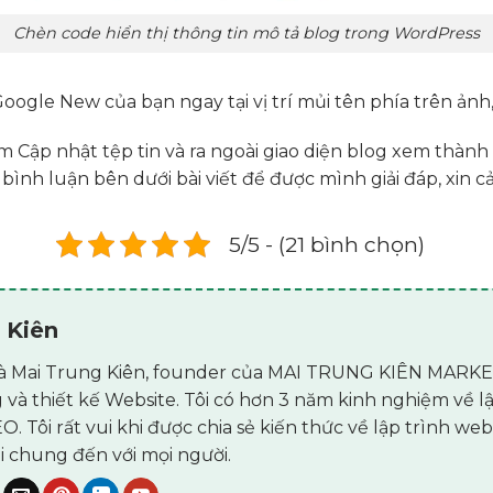
Chèn code hiển thị thông tin mô tả blog trong WordPress
_views
(
$column_name
,
$id
)
ews'
());
ogle New của bạn ngay tại vị trí mủi tên phía trên ảnh
ấm Cập nhật tệp tin và ra ngoài giao diện blog xem thàn
 bình luận bên dưới bài viết để được mình giải đáp, xin c
5/5 - (21 bình chọn)
 Kiên
header'
,
'codfe_count'
);
i là Mai Trung Kiên, founder của MAI TRUNG KIÊN MARKET
ted_on để viết lại mô tả post
 và thiết kế Website. Tôi có hơn 3 năm kinh nghiệm về 
)
. Tôi rất vui khi được chia sẻ kiến thức về lập trình web
"entry-date published updated" datetime="%1$s">%2$
i chung đến với mọi người.
=
get_the_modified_time
(
'U'