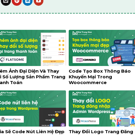
"entry-date published" datetime="%1$s">%2$s</time>
;
e_string
ate
(
'c'
ate
() )
êm Ảnh Đại Diện Và Thay
Code Tạo Box Thông Báo
i Số Lượng Sản Phẩm Trang
Khuyến Mại Trong
anh Toán
Woocommerce
,
'post date'
,
'flatsome'
ermalink
() ) .
'" rel="bookmark">'
.
$time_string
,
'post author'
,
'flatsome'
ard"><a class="url fn n" href="'
.
esc_url
(
get_au
ia Sẽ Code Nút Liên Hệ Đẹp
Thay Đổi Logo Trang Đăng