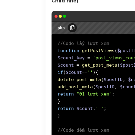
Child nhé)
php
//Code lấy lượt xem
function
getPostViews
(
$postI
$count_key
=
'post_views_cou
$count
=
get_post_meta
(
$post
if
(
$count
==
''
delete_post_meta
(
$postID
,
$c
add_post_meta
(
$postID
,
$coun
return
"01 lượt xem"
;
return
$count
.
' '
;
}
//Code đếm lượt xem