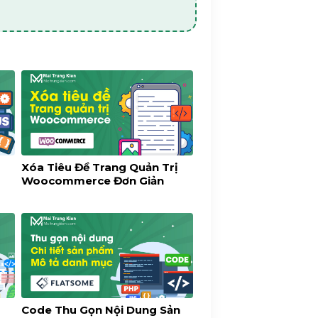
<time class="updated"
Xóa Tiêu Đề Trang Quản Trị
Woocommerce Đơn Giản
.
'</a>'
thor_posts_url
(
Code Thu Gọn Nội Dung Sản