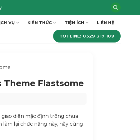
y
ỊCH VỤ
KIẾN THỨC
TIỆN ÍCH
LIÊN HỆ
HOTLINE: 0329 317 109
some
ss Theme Flastsome
 giao diện mặc định trông chưa
n làm lại chức năng này, hãy cùng