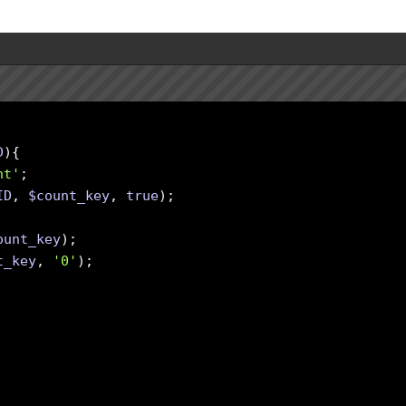
D
)
nt'
ID
,
$count_key
,
true
ount_key
t_key
,
'0'