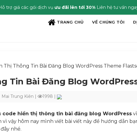
Hỗ trợ giá các gói dịch vụ
ưu đãi lên tới 30%
Liên hệ tư vấn nga
TRANG CHỦ
VỀ CHÚNG TÔI
D
n Thị Thông Tin Bài Đăng Blog WordPress Theme Flast
ng Tin Bài Đăng Blog WordPre
i
Mai Trung Kiên
|
1998 |
u
code hiển thị thông tin bài đăng blog WordPress
vì
 vì vậy hôm nay mình viết bài viết này để hướng dẫn bạ
 đây nhé.