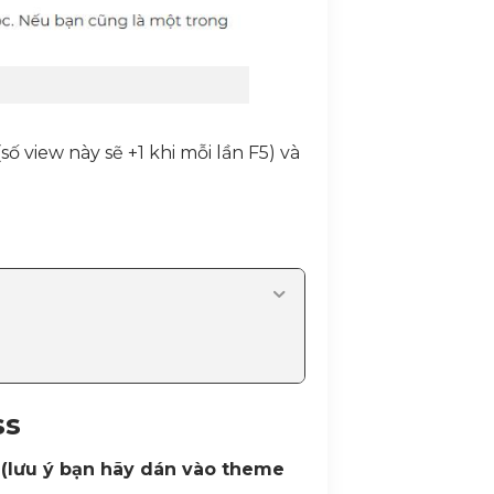
ố view này sẽ +1 khi mỗi lần F5) và
ss
t
(lưu ý bạn hãy dán vào theme