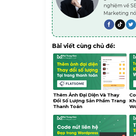
nghiệm về SEO
*.loan
Marketing nó
gmai1.homes
#
## Suspicious URLs or HTML 
http://
Bài viết cùng chủ đề:
https://
[url
<a href=
<a rel=
<iframe
<embed
<script
Thêm Ảnh Đại Diện Và Thay
Co
Đổi Số Lượng Sản Phẩm Trang
Kh
<img
Thanh Toán
W
src=
src="
iframe