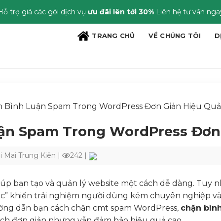
Hỗ trợ giá các gói dịch vụ
ưu đãi lên tới 30%
Liên hệ tư vấn nga
TRANG CHỦ
VỀ CHÚNG TÔI
D
n Bình Luận Spam Trong WordPress Đơn Giản Hiệu Qu
ận Spam Trong WordPress Đơn
i
Mai Trung Kiên
|
242 |
úp bạn tạo và quản lý website một cách dễ dàng. Tuy nh
” khiến trải nghiệm người dùng kém chuyên nghiệp và 
ớng dẫn bạn cách chặn cmt spam WordPress,
chặn bìn
ch đơn giản nhưng vẫn đảm bảo hiệu quả cao.