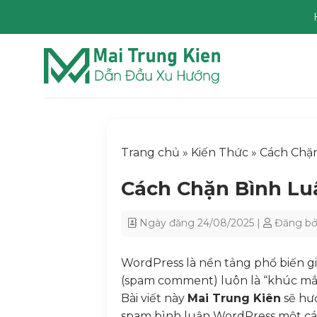
Chuyển
đến
nội
dung
Trang chủ
»
Kiến Thức
»
Cách Chặ
Cách Chặn Bình Lu
Ngày đăng
24/08/2025
|
Đăng bở
WordPress là nền tảng phổ biến gi
(spam comment) luôn là “khúc mắc
Bài viết này
Mai Trung Kiên
sẽ hư
spam bình luận WordPress một cá