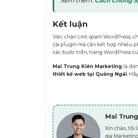
Xem thêm:
Cách Chống S
web.de
nospammail.net
hotmail.com
Kết luận
protonmail.com
outlook.com
Việc chặn cmt spam WordPress, c
mail.ru
cài plugin mà cần kết hợp nhiều p
qq.com
các bước trên, trang WordPress củ
tutanota.com
icloud.com
Mai Trung Kiên Marketing
là đơn
tempmail.*
thiết kế web tại Quảng Ngãi
. Hã
mailinator.*
*.ru
*.xyz
*.top
*.pw
*.click
Mai Trung
*.info
Xin chào, tô
*.site
gia Marketing
*.bid