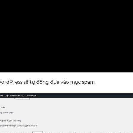
 WordPress sẽ tự động đưa vào mục spam.