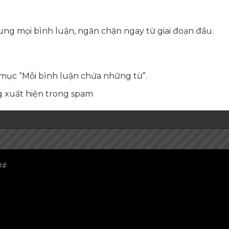
ung mọi bình luận, ngăn chặn ngay từ giai đoạn đầu.
 mục “Mỗi bình luận chứa những từ”.
 xuất hiện trong spam
##