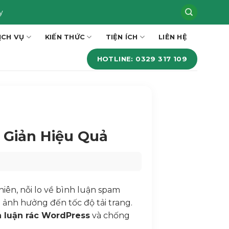
y
ỊCH VỤ
KIẾN THỨC
TIỆN ÍCH
LIÊN HỆ
HOTLINE: 0329 317 109
ả
 Giản Hiệu Quả
iên, nỗi lo về bình luận spam
ảnh hưởng đến tốc độ tải trang.
h luận rác WordPress
và chống