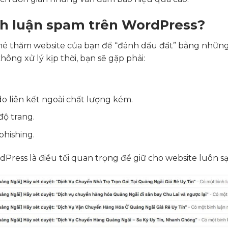
nh luận spam trên WordPress?
hé thăm website của bạn để “đánh dấu đất” bằng những 
hông xử lý kịp thời, bạn sẽ gặp phải:
 liên kết ngoài chất lượng kém.
độ trang.
phishing.
rdPress là điều tối quan trọng để giữ cho website luôn s