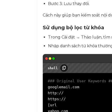
Bước 3: Lưu thay đổi.
Cách này giúp bạn kiểm soát nội d
Sử dụng bộ lọc từ khóa
Trong Cài đặt → Thảo luận, tìm
Nhập danh sách từ khóa thường
shell
#
## Original User Keywords #
googlemail.com
http://
https://
[url
yahoo.com